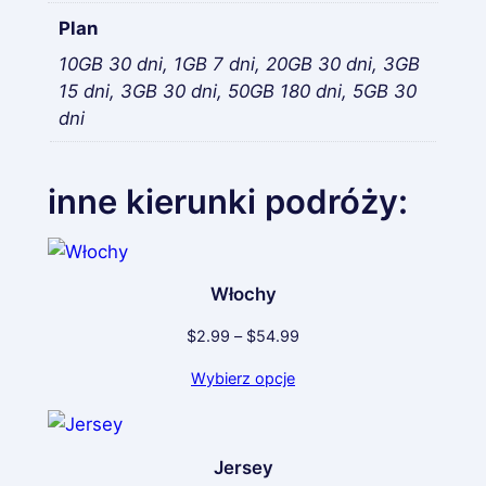
Plan
10GB 30 dni, 1GB 7 dni, 20GB 30 dni, 3GB
15 dni, 3GB 30 dni, 50GB 180 dni, 5GB 30
dni
inne kierunki podróży:
Włochy
Zakres
$
2.99
–
$
54.99
cen:
Wybierz opcje
od
$2.99
do
$54.99
Jersey