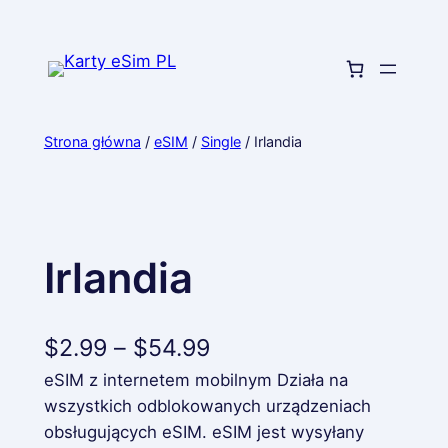
Przejdź
do
treści
Strona główna
/
eSIM
/
Single
/ Irlandia
Irlandia
Z
$
2.99
–
$
54.99
eSIM z internetem mobilnym Działa na
a
wszystkich odblokowanych urządzeniach
k
obsługujących eSIM. eSIM jest wysyłany