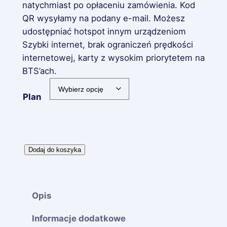
r
natychmiast po opłaceniu zamówienia. Kod
QR wysyłamy na podany e-mail. Możesz
e
udostępniać hotspot innym urządzeniom
s
Szybki internet, brak ograniczeń prędkości
internetowej, karty z wysokim priorytetem na
c
BTS’ach.
e
Plan
n
:
o
i
Dodaj do koszyka
d
l
$
o
ś
2
Opis
ć
.
I
Informacje dodatkowe