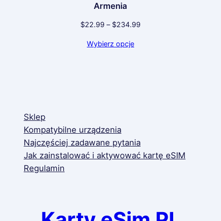
$54.99
Armenia
Zakres
$
22.99
–
$
234.99
cen:
Wybierz opcje
od
$22.99
do
$234.99
Sklep
Kompatybilne urządzenia
Najczęściej zadawane pytania
Jak zainstalować i aktywować kartę eSIM
Regulamin
Karty eSim PL