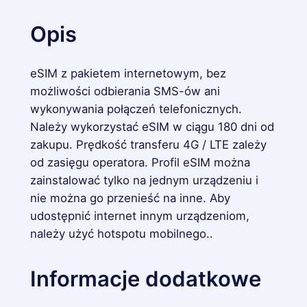
9
r
l
9
Opis
a
d
n
eSIM z pakietem internetowym, bez
d
o
możliwości odbierania SMS-ów ani
i
$
wykonywania połączeń telefonicznych.
a
Należy wykorzystać eSIM w ciągu 180 dni od
5
zakupu. Prędkość transferu 4G / LTE zależy
4
od zasięgu operatora. Profil eSIM można
.
zainstalować tylko na jednym urządzeniu i
nie można go przenieść na inne. Aby
9
udostępnić internet innym urządzeniom,
9
należy użyć hotspotu mobilnego..
Informacje dodatkowe