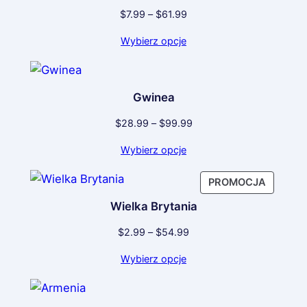
Zakres
$
7.99
–
$
61.99
cen:
Wybierz opcje
od
$7.99
do
$61.99
Gwinea
Zakres
$
28.99
–
$
99.99
cen:
Wybierz opcje
od
$28.99
PRODU
PROMOCJA
do
W
$99.99
Wielka Brytania
PROMOC
Zakres
$
2.99
–
$
54.99
cen:
Wybierz opcje
od
$2.99
do